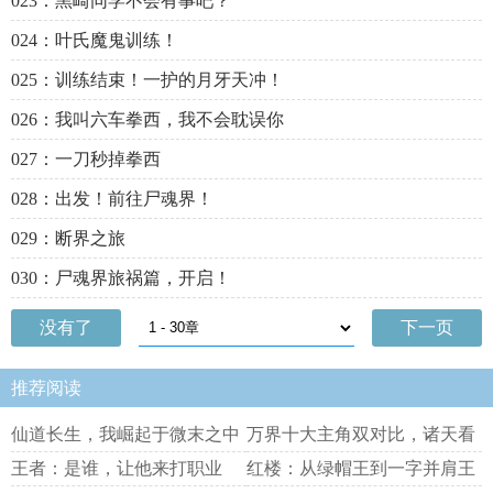
023：黑崎同学不会有事吧？
024：叶氏魔鬼训练！
025：训练结束！一护的月牙天冲！
026：我叫六车拳西，我不会耽误你
027：一刀秒掉拳西
028：出发！前往尸魂界！
029：断界之旅
030：尸魂界旅祸篇，开启！
没有了
下一页
推荐阅读
仙道长生，我崛起于微末之中
万界十大主角双对比，诸天看
麻了
王者：是谁，让他来打职业
红楼：从绿帽王到一字并肩王