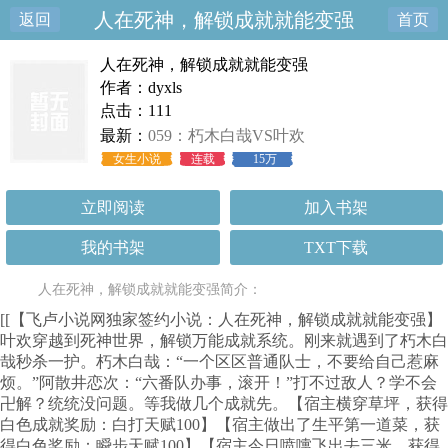
人在死神，解锁成就就能变强
返回
首页
人在死神，解锁成就就能变强
作者：dyxls
点击：111
最新：
059：朽木白哉VS叶欢
女生小说
连载
15万
立即阅读
加入书架
我的书架
TXT下载
人在死神，解锁成就就能变强简介：
[[【飞卢小说网独家签约小说：人在死神，解锁成就就能变强】
叶欢穿越到死神世界，解锁万能成就系统。刚来就遇到了朽木白
哉秒杀一护。朽木白哉：“一个区区普通队士，不要给自己惹麻
烦。”阿散井恋次：“六番队办事，滚开！”打不过敌人？学不会
卍解？统统没问题。等我做几个成就先。【宿主横穿草坪，获得
白色成就奖励：白打天赋100】【宿主做出了生平第一道菜，获
得白色奖励：瞬步天赋100】【宿主今日喷嚏飞出去三米，获得