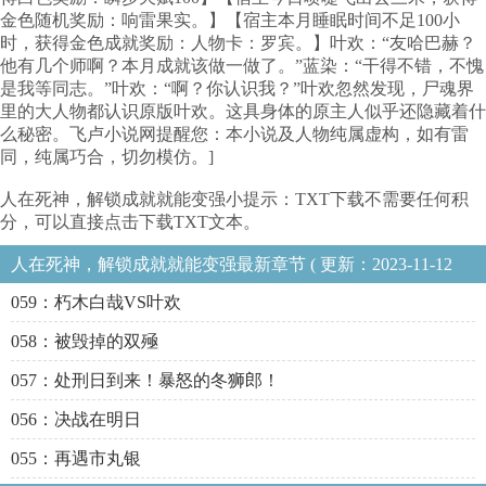
金色随机奖励：响雷果实。】【宿主本月睡眠时间不足100小
时，获得金色成就奖励：人物卡：罗宾。】叶欢：“友哈巴赫？
他有几个师啊？本月成就该做一做了。”蓝染：“干得不错，不愧
是我等同志。”叶欢：“啊？你认识我？”叶欢忽然发现，尸魂界
里的大人物都认识原版叶欢。这具身体的原主人似乎还隐藏着什
么秘密。飞卢小说网提醒您：本小说及人物纯属虚构，如有雷
同，纯属巧合，切勿模仿。]
人在死神，解锁成就就能变强小提示：TXT下载不需要任何积
分，可以直接点击下载TXT文本。
人在死神，解锁成就就能变强最新章节 ( 更新：2023-11-12
21:19:50 )
059：朽木白哉VS叶欢
058：被毁掉的双殛
057：处刑日到来！暴怒的冬狮郎！
056：决战在明日
055：再遇市丸银