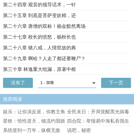
第二十四章 观音的领导话术，一针
第二十五章 到底是菩萨变妖精，还
第二十六章 唐僧的双标！杨金黯然离场
第二十七章 校长的愤怒，杨秋长也
第二十八章 猪八戒，人情世故的典
第二十九章 啊哈？人走了都还要鞭尸？
第三十章 林逸重大纰漏，原著中根
没有了
下一页
推荐阅读
娱乐：让你演反派，你教主角
全民末日：开局觉醒黑光病毒
做人
星铁：悟性逆天，镜流约我斩
四合院：举报易中海私吞我生
星神
活费
系统签到一万年，纵横无敌
说吧，秘密