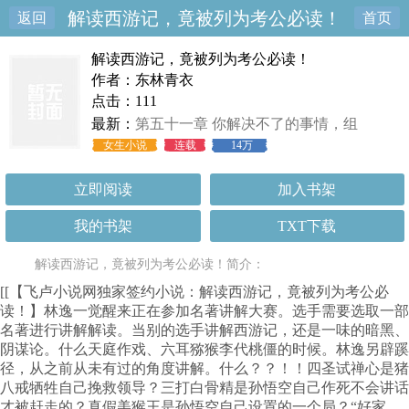
解读西游记，竟被列为考公必读！
返回
首页
解读西游记，竟被列为考公必读！
作者：东林青衣
点击：111
最新：
第五十一章 你解决不了的事情，组
女生小说
连载
14万
立即阅读
加入书架
我的书架
TXT下载
解读西游记，竟被列为考公必读！简介：
[[【飞卢小说网独家签约小说：解读西游记，竟被列为考公必
读！】林逸一觉醒来正在参加名著讲解大赛。选手需要选取一部
名著进行讲解解读。当别的选手讲解西游记，还是一味的暗黑、
阴谋论。什么天庭作戏、六耳猕猴李代桃僵的时候。林逸另辟蹊
径，从之前从未有过的角度讲解。什么？？！！四圣试禅心是猪
八戒牺牲自己挽救领导？三打白骨精是孙悟空自己作死不会讲话
才被赶走的？真假美猴王是孙悟空自己设置的一个局？“好家