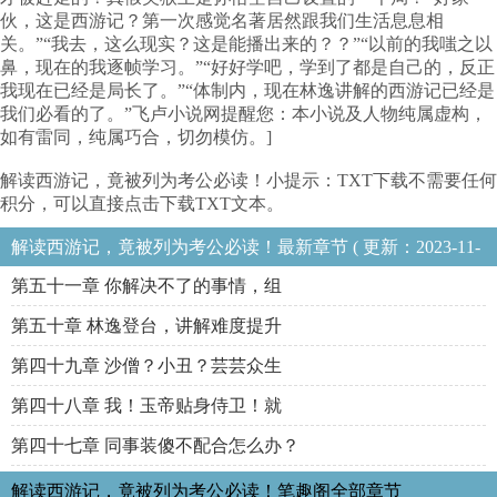
伙，这是西游记？第一次感觉名著居然跟我们生活息息相
关。”“我去，这么现实？这是能播出来的？？”“以前的我嗤之以
鼻，现在的我逐帧学习。”“好好学吧，学到了都是自己的，反正
我现在已经是局长了。”“体制内，现在林逸讲解的西游记已经是
我们必看的了。”飞卢小说网提醒您：本小说及人物纯属虚构，
如有雷同，纯属巧合，切勿模仿。]
解读西游记，竟被列为考公必读！小提示：TXT下载不需要任何
积分，可以直接点击下载TXT文本。
解读西游记，竟被列为考公必读！最新章节 ( 更新：2023-11-
13 02:32:24 )
第五十一章 你解决不了的事情，组
第五十章 林逸登台，讲解难度提升
第四十九章 沙僧？小丑？芸芸众生
第四十八章 我！玉帝贴身侍卫！就
第四十七章 同事装傻不配合怎么办？
解读西游记，竟被列为考公必读！笔趣阁全部章节