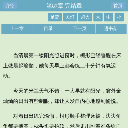
第87章 完结章
介绍
首页
足迹
关灯
超大
大
中
小
上一章
目录
下一页
进书架
当清晨第一缕阳光照进窗时，柯彤已经睡醒在床
上做晨起瑜伽，她每天早上都会练二十分钟有氧运
动。
今天的米兰天气不错，一大早就有阳光，窗外金
灿灿的日出有些刺眼，却让人发自内心地感到愉悦。
对着日出练完瑜伽，柯彤顺手整理床被，边边角
角都要掖齐，枕头也要拍软，然后走出卧室准备给自