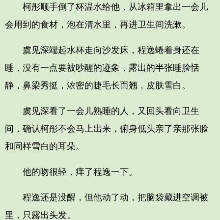
柯彤顺手倒了杯温水给他，从冰箱里拿出一会儿
会用到的食材，泡在清水里，再进卫生间洗漱。
虞见深端起水杯走向沙发床，程逸蜷着身还在
睡，没有一点要被吵醒的迹象，露出的半张睡脸恬
静，鼻梁秀挺，浓密的睫毛长而翘，皮肤雪白。
虞见深看了一会儿熟睡的人，又回头看向卫生
间，确认柯彤不会马上出来，俯身低头亲了亲那张脸
和同样雪白的耳朵。
他的吻很轻，痒了程逸一下。
程逸还是没醒，但他动了动，把脑袋藏进空调被
里，只露出头发。