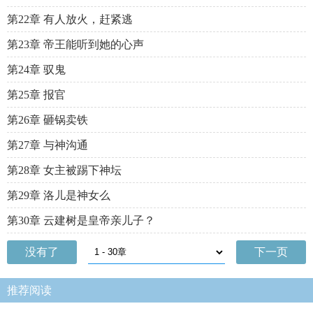
第22章 有人放火，赶紧逃
第23章 帝王能听到她的心声
第24章 驭鬼
第25章 报官
第26章 砸锅卖铁
第27章 与神沟通
第28章 女主被踢下神坛
第29章 洛儿是神女么
第30章 云建树是皇帝亲儿子？
没有了
下一页
推荐阅读